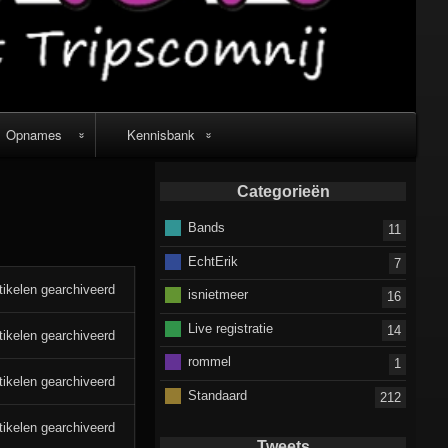
Opnames
Kennisbank
Live video
Muziek verkopen
Categorieën
recordings
of gratis laten
Bands
downloaden
11
video’s
EchtErik
7
tikelen gearchiveerd
isnietmeer
16
Live registratie
14
tikelen gearchiveerd
rommel
1
tikelen gearchiveerd
Standaard
212
tikelen gearchiveerd
Tweets