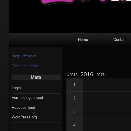
Primair
Home
Contact
navigatiemenu
Harry Lawaaihok
Create Your Badge
Link
2016
Link
Link
2015
2017
Meta
naar
naar
naar
jaar
jaar
1
jaar
Login
archieven
archieven
archieven
Vermeldingen feed
2
Reacties feed
3
WordPress.org
4