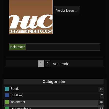
Verder lezen
→
isnietmeer
Berichten
1
2
Volgende
paginering
Categorieën
Bands
11
EchtErik
7
isnietmeer
16
Live registratie
14