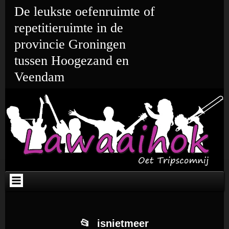
Ga
Skip
Skip
Skip
Skip
Skip
De leukste oefenruimte of
naar
to
to
to
to
to
de
TEXT-
META-
CATEGORIES-
WEBLIZAR_TWITTER-
TEXT-
repetitieruimte in de
inhoud
3
2
3
2
2
provincie Groningen
tussen Hoogezand en
Veendam
isnietmeer