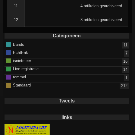
11
4 artikelen gearchiveerd
12
3 artikelen gearchiveerd
Categorieën
Bands
11
EchtErik
7
isnietmeer
16
Live registratie
14
rommel
1
Standaard
212
Tweets
links