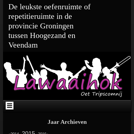
Ga
Skip
Skip
Skip
Skip
Skip
De leukste oefenruimte of
naar
to
to
to
to
to
de
TEXT-
META-
CATEGORIES-
WEBLIZAR_TWITTER-
TEXT-
repetitieruimte in de
inhoud
3
2
3
2
2
provincie Groningen
tussen Hoogezand en
Veendam
Jaar Archieven
Link
2015
Link
Link