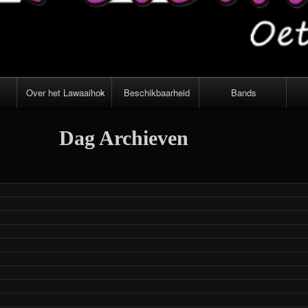
Over het Lawaaihok
Beschikbaarheid
Bands
Inrichting en
Dag Archieven
apparatuur
Voorwaarden,
route en
openingstijden