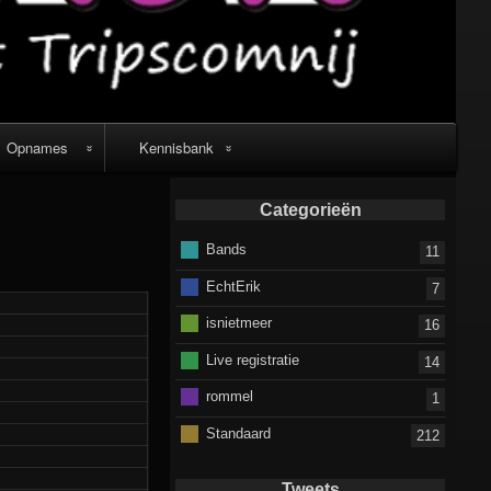
Opnames
Kennisbank
Live video
Muziek verkopen
Categorieën
recordings
of gratis laten
Bands
downloaden
11
video’s
EchtErik
7
isnietmeer
16
Live registratie
14
rommel
1
Standaard
212
Tweets