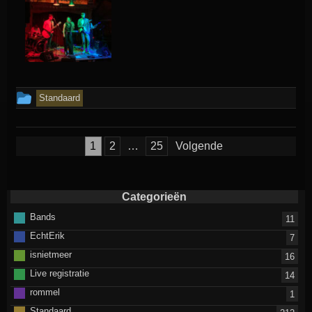
Dit
Standaard
bericht
is
Berichten
1
2
…
25
Volgende
geplaatst
paginering
in
Categorieën
Bands
11
EchtErik
7
isnietmeer
16
Live registratie
14
rommel
1
Standaard