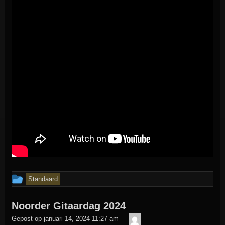
Dit
Standaard
bericht
Noorder Gitaardag 2024
is
admin
geplaatst
Gepost op
januari 14, 2024 11:27 am