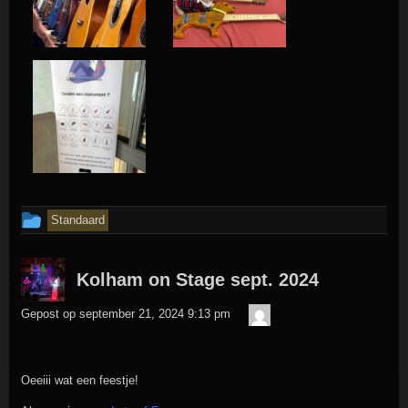
Dit
Standaard
bericht
is
Kolham on Stage sept. 2024
geplaatst
admin
Gepost op
september 21, 2024 9:13 pm
in
Oeeiii wat een feestje!