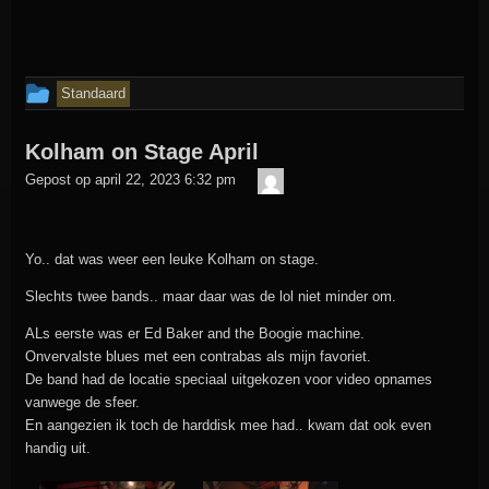
Dit
Standaard
bericht
Kolham on Stage April
is
admin
geplaatst
Gepost op
april 22, 2023 6:32 pm
in
Yo.. dat was weer een leuke Kolham on stage.
Slechts twee bands.. maar daar was de lol niet minder om.
ALs eerste was er Ed Baker and the Boogie machine.
Onvervalste blues met een contrabas als mijn favoriet.
De band had de locatie speciaal uitgekozen voor video opnames
vanwege de sfeer.
En aangezien ik toch de harddisk mee had.. kwam dat ook even
handig uit.