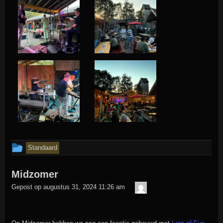
Dit
Standaard
bericht
Midzomer
is
admin
geplaatst
Gepost op
augustus 31, 2024 11:26 am
in