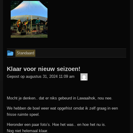
Dit
Standaard
bericht
Klaar voor nieuw seizoen!
is
admin
geplaatst
Gepost op
augustus 31, 2024 11:09 am
in
Mocht je denken.. dat er niks gebeurd in Lawaaihok, nou nee.
We hebben de boel weer wat opgefrist omdat ik zelf graag in een
frisse ruimte speel.
Hieronder een paar foto’s. Hoe het was.. en hoe het nu is.
Nog niet helemaal klaar.