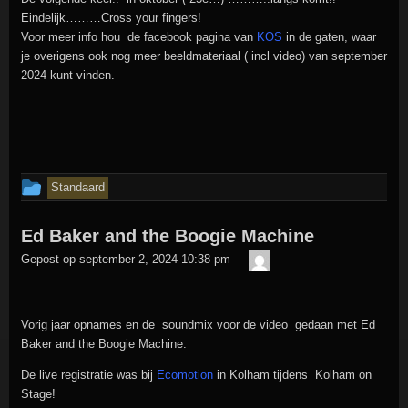
Eindelijk………Cross your fingers!
Voor meer info hou de facebook pagina van
KOS
in de gaten, waar
je overigens ook nog meer beeldmateriaal ( incl video) van september
2024 kunt vinden.
Dit
Standaard
bericht
Ed Baker and the Boogie Machine
is
admin
geplaatst
Gepost op
september 2, 2024 10:38 pm
in
Vorig jaar opnames en de soundmix voor de video gedaan met Ed
Baker and the Boogie Machine.
De live registratie was bij
Ecomotion
in Kolham tijdens Kolham on
Stage!