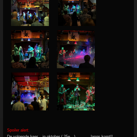
Spoiler alert:
De volgende keer.. in oktober ( 25e…) ………..langs komt!!