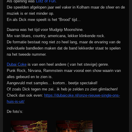
Als opening was
Lotz of Fun
.
Die speelden afgelopen jaar wel vaker in Kolham maar de sfeer en de
muziek is er niet minder op.
En als Dick mee speelt is het “Brood” tijd…
Daarna was het tijd voor Mudgrip Moonshine.
Mix van blues, country, americana, lekker klinkende rock.
De formatie bestaat nog niet zo heel lang, maar de ervaring van de
individuele bandleden maken dat de band lekkerder staat te spelen
na het tweede nummer.
Dubai Coke
is van een heel andere ( van het stevige) genre.
Punk Rock, Nirvana, Rammstein maar vooral een show waarin van
alles gebeurd en te zien is.
Aangevuld met samples… kortom.. beetje spectakel!
Of zoals Dick tegen me zei.. ik heb je zelden zo zien glimlachen!
Check dan ook even:
https://dubaicoke.nl/onze-nieuwe-single-ons-
huis-is-uit/
De foto’s: