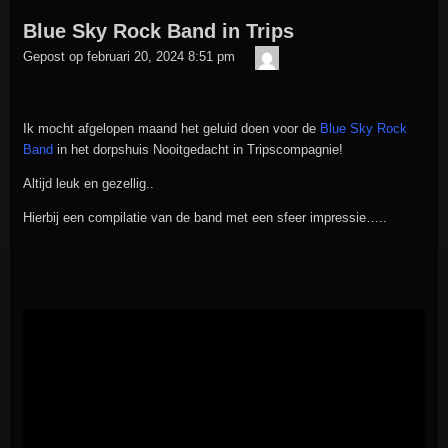
bericht
Blue Sky Rock Band in Trips
is
admin
geplaatst
Gepost op
februari 20, 2024 8:51 pm
in
Ik mocht afgelopen maand het geluid doen voor de
Blue Sky Rock
Band
in het dorpshuis Nooitgedacht in Tripscompagnie!
Altijd leuk en gezellig..
Hierbij een compilatie van de band met een sfeer impressie…..