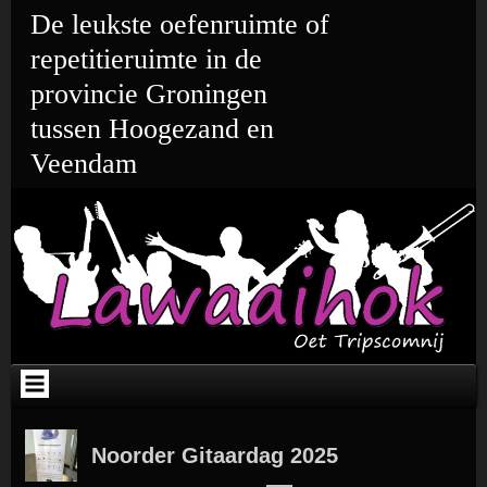
Ga
Skip
Skip
Skip
Skip
Skip
De leukste oefenruimte of
naar
to
to
to
to
to
de
TEXT-
META-
CATEGORIES-
WEBLIZAR_TWITTER-
TEXT-
repetitieruimte in de
inhoud
3
2
3
2
2
provincie Groningen
tussen Hoogezand en
Veendam
Noorder Gitaardag 2025