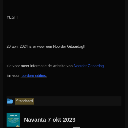
in
YES!!!
20 april 2024 is er weer een Noorder Gitaardag!!
zie voor meer informatie de website van
Noorder Gitaardag
En voor
eerdere edities
:
Dit
Standaard
bericht
is
Navanta 7 okt 2023
geplaatst