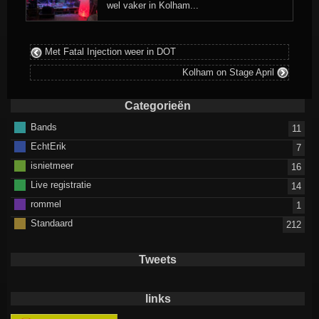
wel vaker in Kolham...
Met Fatal Injection weer in DOT
Kolham on Stage April
Categorieën
Bands
11
EchtErik
7
isnietmeer
16
Live registratie
14
rommel
1
Standaard
212
Tweets
links