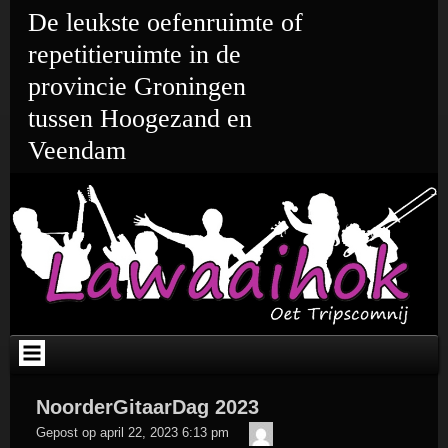
Ga
De leukste oefenruimte of
naar
de
repetitieruimte in de
inhoud
provincie Groningen
tussen Hoogezand en
Veendam
NoorderGitaarDag 2023
admin
Gepost op
april 22, 2023 6:13 pm