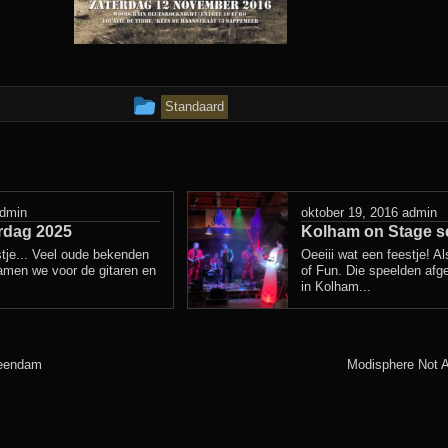
Dit
Standaard
bericht
is
geplaatst
dmin
oktober 19, 2016
admin
rdag 2025
in
Kolham on Stage se
tje... Veel oude bekenden
Oeeiii wat een feestje! A
amen we voor de gitaren en
of Fun. Die speelden afge
in Kolham...
Veendam
Modisphere Not A