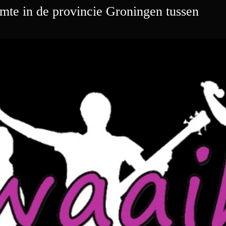
Ga
imte in de provincie Groningen tussen
naar
de
inhoud