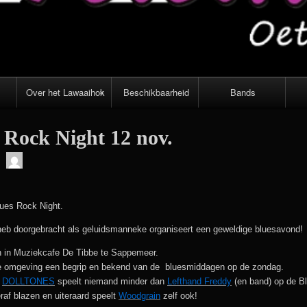
Over het Lawaaihok
Beschikbaarheid
Bands
Inrichting en
 Rock Night 12 nov.
apparatuur
admin
Voorwaarden,
route en
openingstijden
ues Rock Night.
eb doorgebracht als geluidsmanneke organiseert een geweldige bluesavond!
n in Muziekcafe De Tibbe te Sappemeer.
de omgeving een begrip en bekend van de bluesmiddagen op de zondag.
n
DOLLTONES
speelt niemand minder dan
Lefthand Freddy
(en band) op de Bl
raf blazen en uiteraard speelt
Woodgrain
zelf ook!