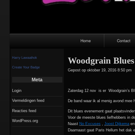
Primair
Home
Contact
navigatiemenu
Woodgrain Blues
Harry Lawaaihok
Create Your Badge
Gepost op
oktober 19, 2016 8:50 pm
Meta
Login
Zaterdag 12 nov is er Woodgrain’s Bl
Vermeldingen feed
De band waar ik al menig avond mee h
Reacties feed
Dit blues evenement gaat plaatsvinde
Voor de meeste blues liefhebbers in 
WordPress.org
Naast
No Excuses
,
Joost Dijkema
e
Daarnaast gaat Paris Hellum het dak e