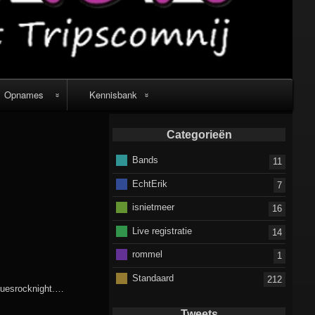
Opnames
Kennisbank
Live video
Muziek verkopen
Categorieën
recordings
of gratis laten
Bands
downloaden
11
video’s
EchtErik
7
isnietmeer
16
Live registratie
14
rommel
1
Standaard
212
uesrocknight.
…
Tweets