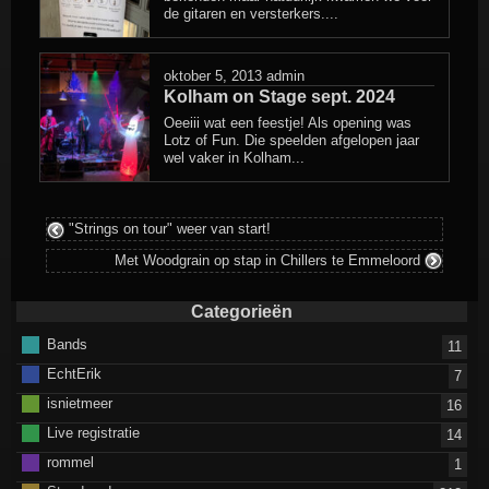
de gitaren en versterkers....
oktober 5, 2013
admin
Kolham on Stage sept. 2024
Oeeiii wat een feestje! Als opening was
Lotz of Fun. Die speelden afgelopen jaar
wel vaker in Kolham...
"Strings on tour" weer van start!
Met Woodgrain op stap in Chillers te Emmeloord
Categorieën
Bands
11
EchtErik
7
isnietmeer
16
Live registratie
14
rommel
1