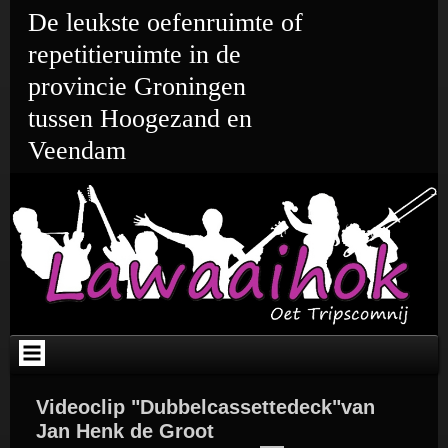
Ga
De leukste oefenruimte of
naar
de
repetitieruimte in de
inhoud
provincie Groningen
tussen Hoogezand en
Veendam
Videoclip "Dubbelcassettedeck"van
Jan Henk de Groot