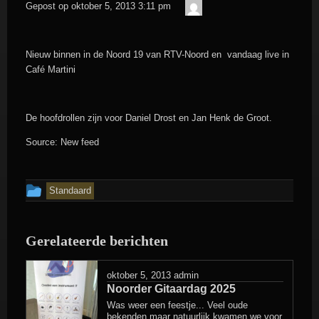
admin
Gepost op
oktober 5, 2013 3:11 pm
Nieuw binnen in de Noord 19 van RTV-Noord en vandaag live in
Café Martini
De hoofdrollen zijn voor Daniel Drost en Jan Henk de Groot.
Source: New feed
Dit
Standaard
bericht
is
Gerelateerde berichten
geplaatst
in
oktober 5, 2013
admin
Noorder Gitaardag 2025
Was weer een feestje... Veel oude
bekenden maar natuurlijk kwamen we voor