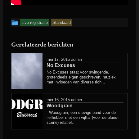
Dit
Live registratie
Standaard
bericht
is
Gerelateerde berichten
geplaatst
in
mei 17, 2015
admin
No Excuses
No Excuses staat voor swingende,
grotendeels eigen geschreven, muziek
met invloeden van diverse rich...
mei 16, 2015
admin
Woodgrain
Woodgrain, een stevige band voor de
liefhebber met een vijftal (voor de blues-
scene) relatief...