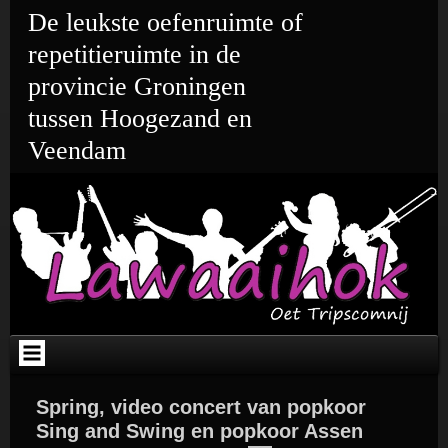
Ga
De leukste oefenruimte of
naar
de
repetitieruimte in de
inhoud
provincie Groningen
tussen Hoogezand en
Veendam
Spring, video concert van popkoor
Sing and Swing en popkoor Assen