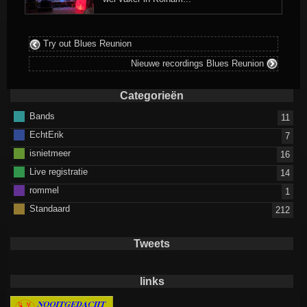
Try out Blues Reunion
Nieuwe recordings Blues Reunion
Categorieën
Bands
11
EchtErik
7
isnietmeer
16
Live registratie
14
rommel
1
Standaard
212
Tweets
links