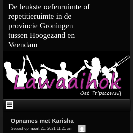
Ga
De leukste oefenruimte of
naar
de
repetitieruimte in de
inhoud
provincie Groningen
tussen Hoogezand en
Veendam
Opnames met Karisha
admin
Gepost op
maart 21, 2021 11:21 am