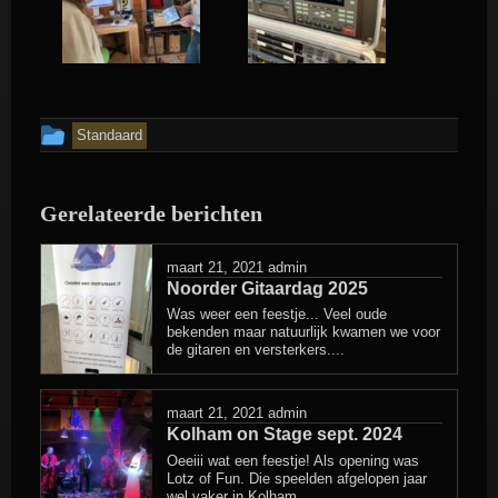
Dit
Standaard
bericht
is
Gerelateerde berichten
geplaatst
in
maart 21, 2021
admin
Noorder Gitaardag 2025
Was weer een feestje... Veel oude
bekenden maar natuurlijk kwamen we voor
de gitaren en versterkers....
maart 21, 2021
admin
Kolham on Stage sept. 2024
Oeeiii wat een feestje! Als opening was
Lotz of Fun. Die speelden afgelopen jaar
wel vaker in Kolham...