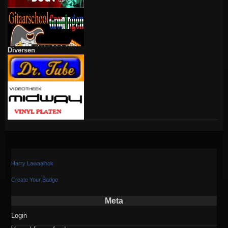
Diversen
Harry Lawaaihok
Create Your Badge
Meta
Login