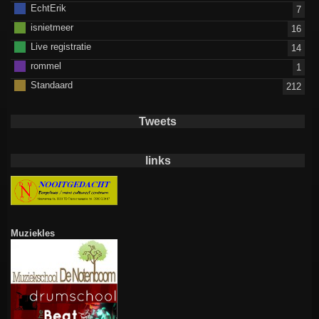
EchtErik
7
isnietmeer
16
Live registratie
14
rommel
1
Standaard
212
Tweets
links
Muziekles