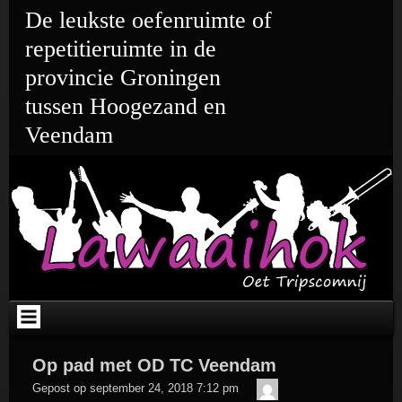
Ga
De leukste oefenruimte of
naar
de
repetitieruimte in de
inhoud
provincie Groningen
tussen Hoogezand en
Veendam
Op pad met OD TC Veendam
admin
Gepost op
september 24, 2018 7:12 pm