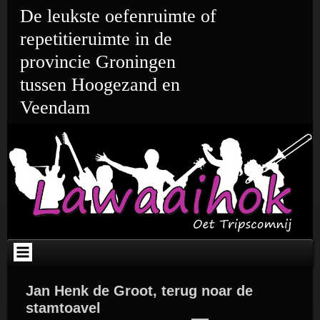
Ga
De leukste oefenruimte of
naar
de
repetitieruimte in de
inhoud
provincie Groningen
tussen Hoogezand en
Veendam
Jan Henk de Groot, terug noar de
stamtoavel