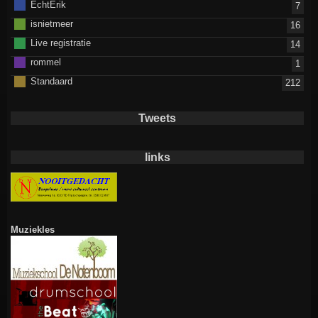
EchtErik
7
isnietmeer
16
Live registratie
14
rommel
1
Standaard
212
Tweets
links
Muziekles