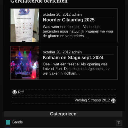
Gerelateerde berichten
geplaatst
in
oktober 20, 2012
admin
Noorder Gitaardag 2025
Was weer een feestje... Veel oude
bekenden maar natuurlijk kwamen we voor
de gitaren en versterkers....
oktober 20, 2012
admin
Kolham on Stage sept. 2024
Oeeiii wat een feestje! Als opening was
Lotz of Fun. Die speelden afgelopen jaar
wel vaker in Kolham...
Riff
Verslag Stropop 2012
Categorieën
Bands
11