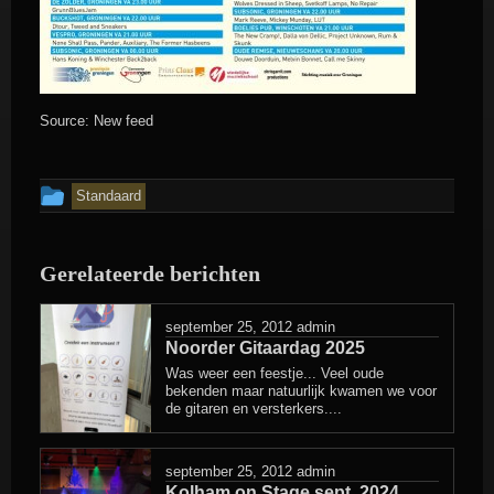
Source: New feed
Dit
Standaard
bericht
is
Gerelateerde berichten
geplaatst
in
september 25, 2012
admin
Noorder Gitaardag 2025
Was weer een feestje... Veel oude
bekenden maar natuurlijk kwamen we voor
de gitaren en versterkers....
september 25, 2012
admin
Kolham on Stage sept. 2024