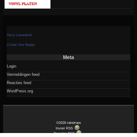
Harry Lawaaihok
Create Your Badge
Meta
Login
Vermeldingen feed
Reacties feed
WordPress.org
©2026 raindrops
Invoer RSS
Reacties RSS