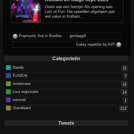
Oeeiii wat een feestje! Als opening was
Lotz of Fun. Die speelden afgelopen jaar
wel vaker in Kolham...
Popnoord, live in Boelies …. geslaagd!
Gabry repetitie bij AVP
Categorieën
Bands
11
EchtErik
7
isnietmeer
16
Live registratie
14
rommel
1
Standaard
212
Tweets