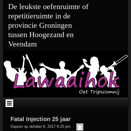
Ga
De leukste oefenruimte of
naar
de
repetitieruimte in de
inhoud
provincie Groningen
tussen Hoogezand en
Veendam
Fatal Injection 25 jaar
admin
Gepost op
oktober 8, 2017 8:20 pm