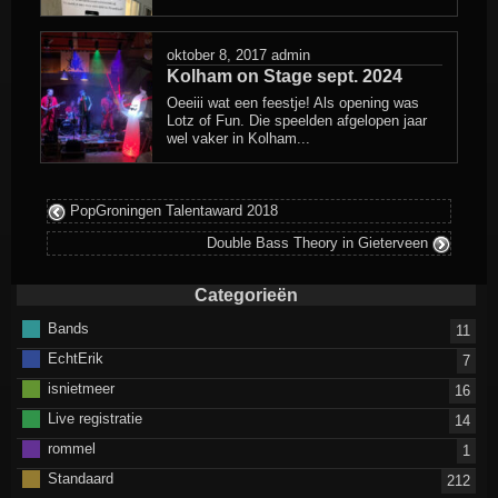
oktober 8, 2017
admin
Kolham on Stage sept. 2024
Oeeiii wat een feestje! Als opening was
Lotz of Fun. Die speelden afgelopen jaar
wel vaker in Kolham...
PopGroningen Talentaward 2018
Double Bass Theory in Gieterveen
Categorieën
Bands
11
EchtErik
7
isnietmeer
16
Live registratie
14
rommel
1
Standaard
212