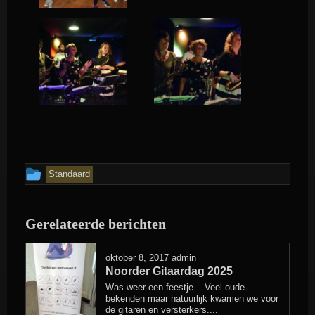
Dit
Standaard
bericht
is
Gerelateerde berichten
geplaatst
in
oktober 8, 2017
admin
Noorder Gitaardag 2025
Was weer een feestje... Veel oude
bekenden maar natuurlijk kwamen we voor
de gitaren en versterkers....