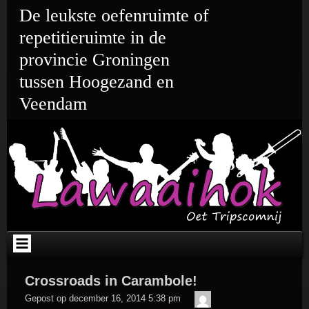
Ga
De leukste oefenruimte of
naar
de
repetitieruimte in de
inhoud
provincie Groningen
tussen Hoogezand en
Veendam
Crossroads in Carambole!
admin
Gepost op
december 16, 2014 5:38 pm