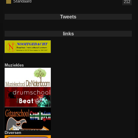
Standaard
212
Tweets
links
Muziekles
Diversen