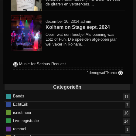
de gitaren en versterkers....
december 16, 2014
admin
Kolham on Stage sept. 2024
Oeeiii wat een feestje! Als opening was
Lotz of Fun. Die speelden afgelopen jaar
wel vaker in Kolham...
Music for Serious Request
"denogwat"Sonic
Categorieën
Bands
11
EchtErik
7
isnietmeer
16
Live registratie
14
rommel
1