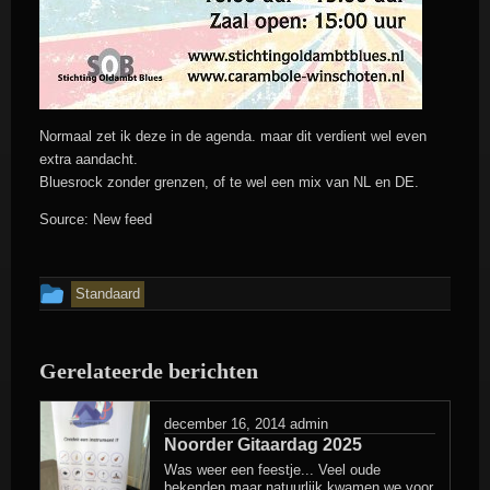
Normaal zet ik deze in de agenda. maar dit verdient wel even
extra aandacht.
Bluesrock zonder grenzen, of te wel een mix van NL en DE.
Source: New feed
Dit
Standaard
bericht
is
Gerelateerde berichten
geplaatst
in
december 16, 2014
admin
Noorder Gitaardag 2025
Was weer een feestje... Veel oude
bekenden maar natuurlijk kwamen we voor