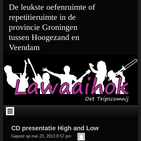
Ga
De leukste oefenruimte of
naar
de
repetitieruimte in de
inhoud
provincie Groningen
tussen Hoogezand en
Veendam
CD presentatie High and Low
admin
Gepost op
mei 23, 2013 8:57 pm