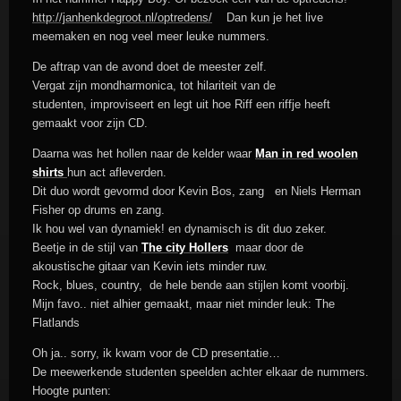
http://janhenkdegroot.nl/optredens/
Dan kun je het live
meemaken en nog veel meer leuke nummers.
De aftrap van de avond doet de meester zelf.
Vergat zijn mondharmonica, tot hilariteit van de
studenten, improviseert en legt uit hoe Riff een riffje heeft
gemaakt voor zijn CD.
Daarna was het hollen naar de kelder waar
Man in red woolen
shirts
hun act afleverden.
Dit duo wordt gevormd door Kevin Bos, zang en Niels Herman
Fisher op drums en zang.
Ik hou wel van dynamiek! en dynamisch is dit duo zeker.
Beetje in de stijl van
The city Hollers
maar door de
akoustische gitaar van Kevin iets minder ruw.
Rock, blues, country, de hele bende aan stijlen komt voorbij.
Mijn favo.. niet alhier gemaakt, maar niet minder leuk: The
Flatlands
Oh ja.. sorry, ik kwam voor de CD presentatie…
De meewerkende studenten speelden achter elkaar de nummers.
Hoogte punten: