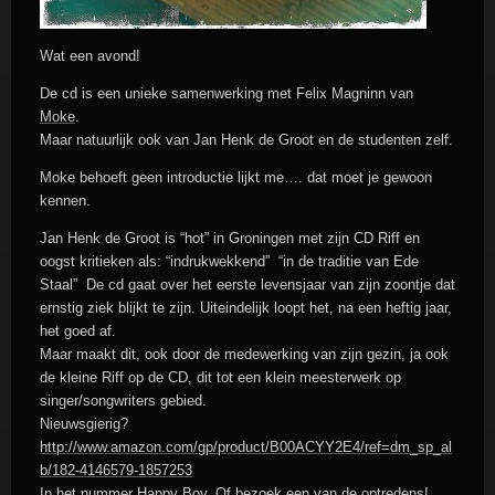
Wat een avond!
De cd is een unieke samenwerking met Felix Magninn van
Moke
.
Maar natuurlijk ook van Jan Henk de Groot en de studenten zelf.
Moke behoeft geen introductie lijkt me…. dat moet je gewoon
kennen.
Jan Henk de Groot is “hot” in Groningen met zijn CD Riff en
oogst kritieken als: “indrukwekkend” “in de traditie van Ede
Staal” De cd gaat over het eerste levensjaar van zijn zoontje dat
ernstig ziek blijkt te zijn. Uiteindelijk loopt het, na een heftig jaar,
het goed af.
Maar maakt dit, ook door de medewerking van zijn gezin, ja ook
de kleine Riff op de CD, dit tot een klein meesterwerk op
singer/songwriters gebied.
Nieuwsgierig?
http://www.amazon.com/gp/product/B00ACYY2E4/ref=dm_sp_al
b/182-4146579-1857253
In het nummer Happy Boy. Of bezoek een van de optredens!