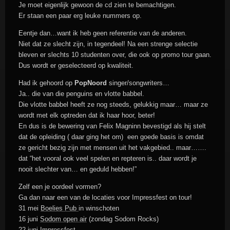
Je moet eigenlijk gewoon de cd zien te bemachtigen.
Er staan een paar erg leuke nummers op.
Eentje dan…want ik heb geen referentie van de anderen.
Niet dat ze slecht zijn, in tegendeel! Na een strenge selectie
bleven er slechts 10 studenten over, die ook op promo tour gaan.
Dus wordt er geselecteerd op kwaliteit.
Had ik gehoord op
PopNoord
singer/songwriters…
Ja.. die van die penguins en vlotte babbel.
Die vlotte babbel heeft ze nog steeds, gelukkig maar… maar ze
wordt met elk optreden dat ik haar hoor, beter!
En dus is de bewering van Felix Magninn bevestigd als hij stelt
dat de opleiding ( daar ging het om) een goede basis is omdat
ze gericht bezig zijn met mensen uit het vakgebied.. maar…….
dat “het vooral ook veel spelen en repteren is.. daar wordt je
nooit slechter van… en geduld hebben!”
Zelf een je oordeel vormen?
Ga dan naar een van de locaties voor Impressfest on tour!
31 mei
Boelies Pub
in winschoten
16 juni
Sodom open air
(zondag Sodom Rocks)
22 juni
Impressfest