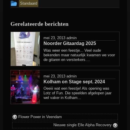
Dit
Standaard
bericht
is
Gerelateerde berichten
geplaatst
in
mei 23, 2013
admin
Noorder Gitaardag 2025
Was weer een feestje... Veel oude
bekenden maar natuurlijk kwamen we voor
de gitaren en versterkers....
mei 23, 2013
admin
Kolham on Stage sept. 2024
Oeeiii wat een feestje! Als opening was
Lotz of Fun. Die speelden afgelopen jaar
wel vaker in Kolham...
Flower Power in Veendam
Nieuwe single Elle Alpha Recovery