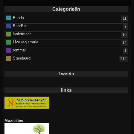
Categorieën
Bands
11
EchtErik
7
isnietmeer
16
Live registratie
14
rommel
1
Standaard
212
Tweets
links
Muziekles