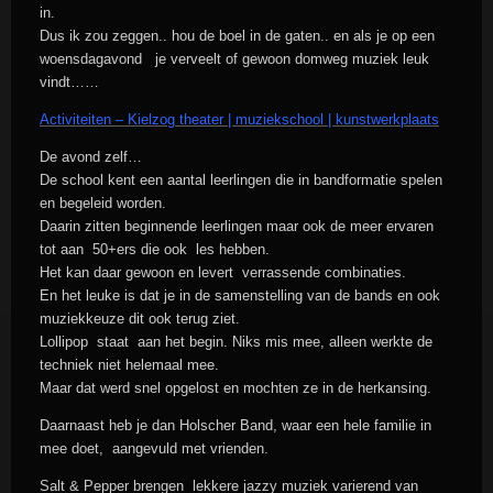
in.
Dus ik zou zeggen.. hou de boel in de gaten.. en als je op een
woensdagavond je verveelt of gewoon domweg muziek leuk
vindt……
Activiteiten – Kielzog theater | muziekschool | kunstwerkplaats
De avond zelf…
De school kent een aantal leerlingen die in bandformatie spelen
en begeleid worden.
Daarin zitten beginnende leerlingen maar ook de meer ervaren
tot aan 50+ers die ook les hebben.
Het kan daar gewoon en levert verrassende combinaties.
En het leuke is dat je in de samenstelling van de bands en ook
muziekkeuze dit ook terug ziet.
Lollipop staat aan het begin. Niks mis mee, alleen werkte de
techniek niet helemaal mee.
Maar dat werd snel opgelost en mochten ze in de herkansing.
Daarnaast heb je dan Holscher Band, waar een hele familie in
mee doet, aangevuld met vrienden.
Salt & Pepper brengen lekkere jazzy muziek varierend van