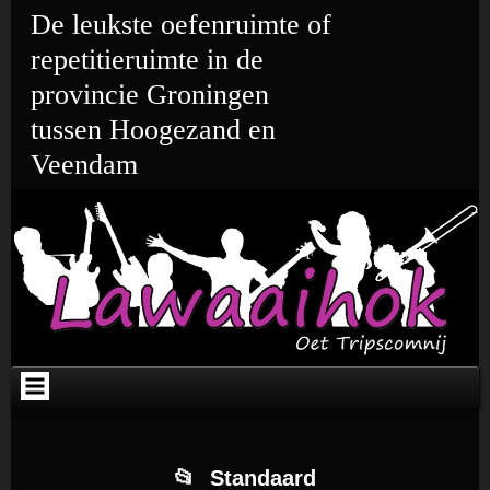
Ga
Skip
Skip
Skip
Skip
Skip
De leukste oefenruimte of
naar
to
to
to
to
to
de
TEXT-
META-
CATEGORIES-
WEBLIZAR_TWITTER-
TEXT-
repetitieruimte in de
inhoud
3
2
3
2
2
provincie Groningen
tussen Hoogezand en
Veendam
Standaard