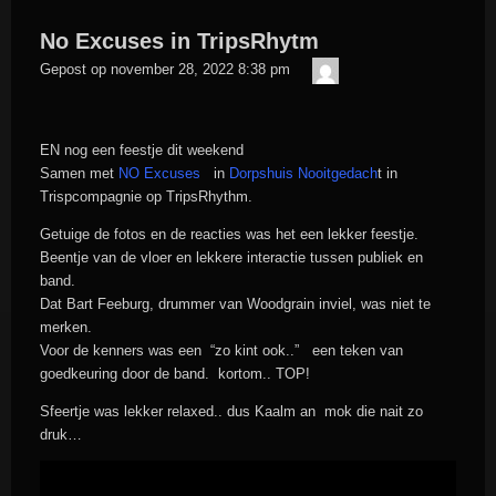
No Excuses in TripsRhytm
admin
Gepost op
november 28, 2022 8:38 pm
EN nog een feestje dit weekend
Samen met
NO Excuses
in
Dorpshuis Nooitgedach
t in
Trispcompagnie op TripsRhythm.
Getuige de fotos en de reacties was het een lekker feestje.
Beentje van de vloer en lekkere interactie tussen publiek en
band.
Dat Bart Feeburg, drummer van Woodgrain inviel, was niet te
merken.
Voor de kenners was een “zo kint ook..” een teken van
goedkeuring door de band. kortom.. TOP!
Sfeertje was lekker relaxed.. dus Kaalm an mok die nait zo
druk…