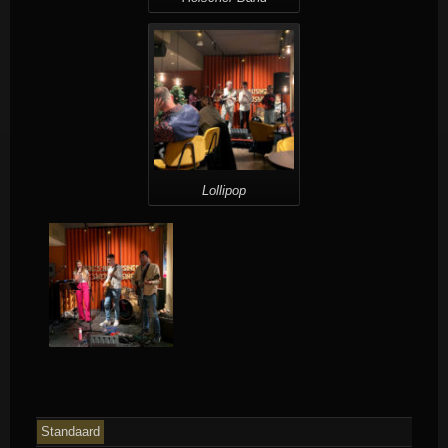
Lollipop
Standaard