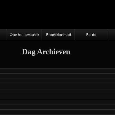
Over het Lawaaihok
Beschikbaarheid
Bands
Inrichting en
Dag Archieven
apparatuur
Voorwaarden,
route en
openingstijden